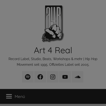
Zum
Inhalt
springen
Art 4 Real
Record Label, Studio, Beats, Workshops & mehr | Hip Hop
Movement seit 1995. Offizielles Label seit 2005.
Art
Art
Art
Art
Art
4
4
4
4
4
Real
Real
Real
Real
Real
Menü
Playlist
bei
bei
bei
bei
bei
facebook
Instagram
Youtube
Soundcloud