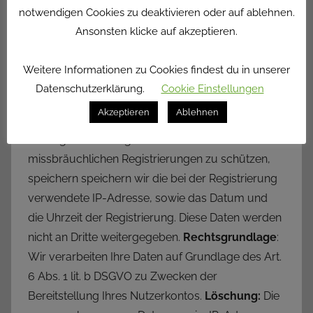
Name, das Passwort sowie Ihre E-Mail-Adresse.
notwendigen Cookies zu deaktivieren oder auf ablehnen.
Diese Daten werden von uns gespeichert und
Ansonsten klicke auf akzeptieren.
verarbeitet, um Ihnen den Zugang zu Ihrem
Nutzerkonto zu ermöglichen. Die Daten können
Weitere Informationen zu Cookies findest du in unserer
jederzeit durch Sie geändert oder gelöscht
Datenschutzerklärung.
Cookie Einstellungen
werden. Die Daten werden nicht an Dritte
Akzeptieren
Ablehnen
weitergegeben außer sie dienen der
Vertragsabwicklung. Um Sie und uns vor
missbräuchlichen Registrierungen zu schützen,
speichern speichern wir die bei der Registrierung
verwendete IP-Adresse, sowie das Datum und
die Uhrzeit der Registrierung. Diese Daten werden
nicht an Dritte weitergegeben.
Rechtsgrundlage
:
Wir verarbeiten Ihre Daten auf Grundlage des Art.
6 Abs. 1 lit. b DSGVO zu Zwecken der
Bereitstellung Ihres Nutzerkontos.
Löschung:
Die