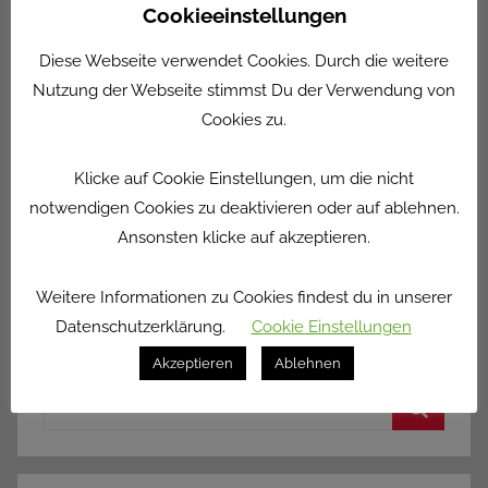
Cookieeinstellungen
Aktivitäten der Nutzer bzw. gibt diese an Nutzer
und Partner weiter, wie etwa Publisher, Inserenten
Diese Webseite verwendet Cookies. Durch die weitere
oder verbundene Websites.
Nutzung der Webseite stimmst Du der Verwendung von
Cookies zu.
Quelle:
Disclaimer auf Deutsch
,
Rechtsfragen
,
Händlerschutz
Klicke auf Cookie Einstellungen, um die nicht
notwendigen Cookies zu deaktivieren oder auf ablehnen.
Teilen mit:
Ansonsten klicke auf akzeptieren.
F
W
T
M
T
a
h
w
e
ei
Weitere Informationen zu Cookies findest du in unserer
Datenschutzerklärung.
Cookie Einstellungen
c
at
itt
ss
le
e
s
er
e
n
Akzeptieren
Ablehnen
Suchen
b
A
n
nach:
o
p
g
Suchen
o
p
er