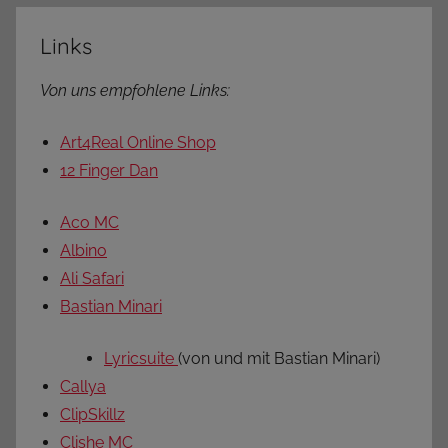
Spotify
Links
Von uns empfohlene Links:
Art4Real Online Shop
12 Finger Dan
Aco MC
Albino
Ali Safari
Bastian Minari
Lyricsuite
(von und mit Bastian Minari)
Callya
ClipSkillz
Clishe MC