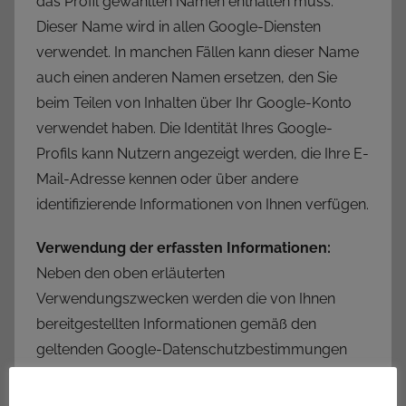
das Profil gewählten Namen enthalten muss.
Dieser Name wird in allen Google-Diensten
verwendet. In manchen Fällen kann dieser Name
auch einen anderen Namen ersetzen, den Sie
beim Teilen von Inhalten über Ihr Google-Konto
verwendet haben. Die Identität Ihres Google-
Profils kann Nutzern angezeigt werden, die Ihre E-
Mail-Adresse kennen oder über andere
identifizierende Informationen von Ihnen verfügen.
Verwendung der erfassten Informationen:
Neben den oben erläuterten
Verwendungszwecken werden die von Ihnen
bereitgestellten Informationen gemäß den
geltenden Google-Datenschutzbestimmungen
genutzt. Google veröffentlicht möglicherweise
zusammengefasste Statistiken über die +1-