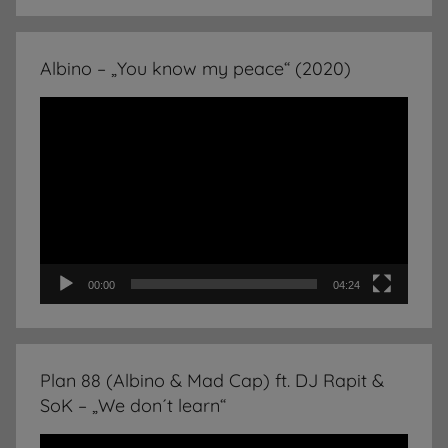
Albino – „You know my peace“ (2020)
Video-
Player
00:00
04:24
Plan 88 (Albino & Mad Cap) ft. DJ Rapit &
SoK – „We don´t learn“
Video-