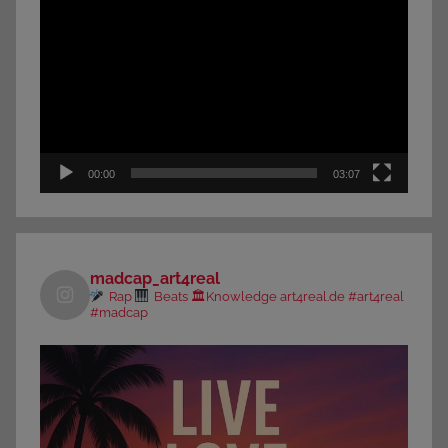
Player
00:00
03:07
madcap_art4real
Rap
Beats 🏛Knowledge
art4real.de
#art4real
#madcap