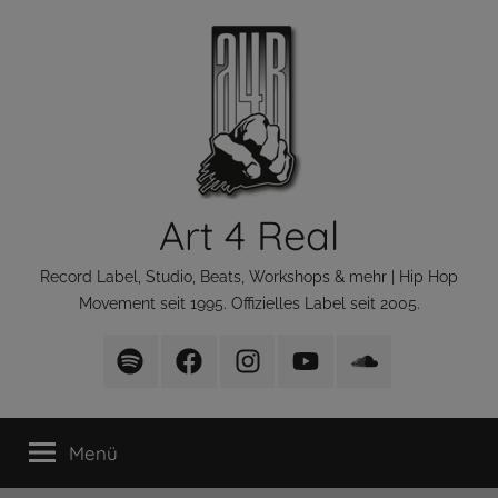
Zum
Inhalt
springen
Art 4 Real
Record Label, Studio, Beats, Workshops & mehr | Hip Hop
Movement seit 1995. Offizielles Label seit 2005.
Art
Art
Art
Art
Art
4
4
4
4
4
Real
Real
Real
Real
Real
Menü
Playlist
bei
bei
bei
bei
bei
facebook
Instagram
Youtube
Soundcloud